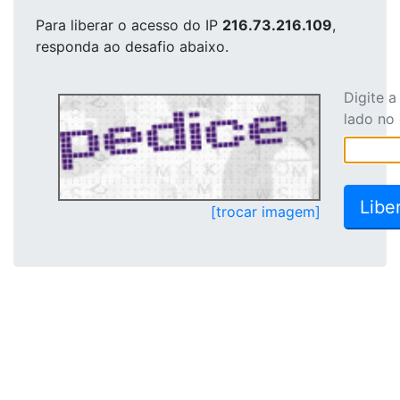
Para liberar o acesso
do IP
216.73.216.109
,
responda ao desafio abaixo.
Digite 
lado no
[trocar imagem]